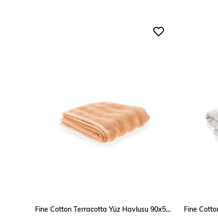
SEPETE EKLE
Fine Cotton Terracotta Yüz Havlusu 90x50 Cm
Fine Cott