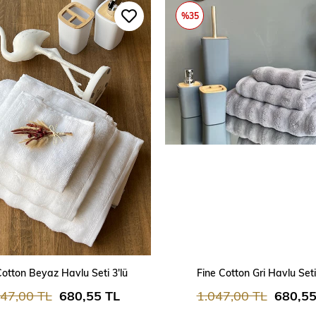
%35
SEPETE EKLE
SEPETE EKLE
Cotton Beyaz Havlu Seti 3'lü
Fine Cotton Gri Havlu Seti
047,00 TL
680,55 TL
1.047,00 TL
680,55