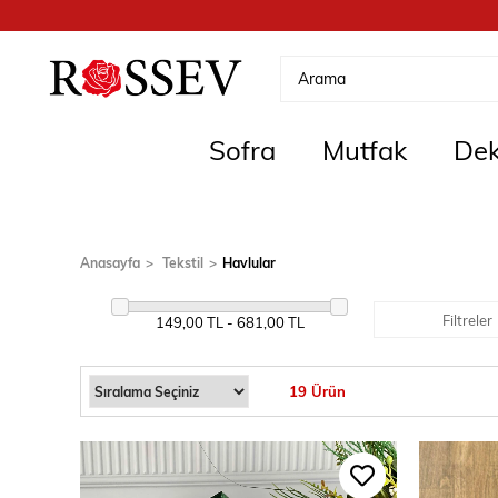
Sofra
Mutfak
Dek
Anasayfa
Tekstil
Havlular
Filtreler
149,00 TL - 681,00 TL
19 Ürün