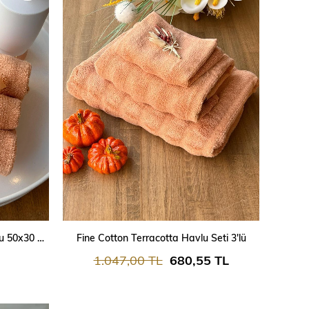
SEPETE EKLE
Bambu Terracotta 3'lü El Havlusu 50x30 Cm
Fine Cotton Terracotta Havlu Seti 3'lü
1.047,00 TL
680,55 TL