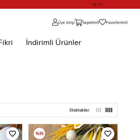
15. Yıl
Üye Girişi
Sepetim
0
Favorilerim
0
ikri
İndirimli Ürünler
Stoktakiler
%35