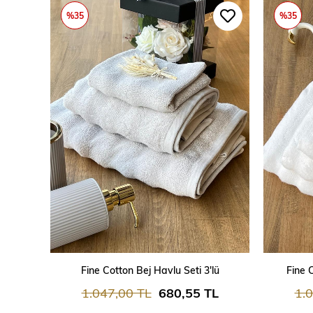
%35
%35
SEPETE EKLE
Fine Cotton Bej Havlu Seti 3'lü
Fine 
1.047,00 TL
680,55 TL
1.