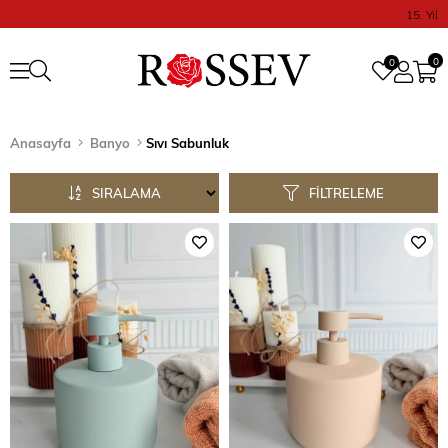
15. Yıl
0
0
Anasayfa
Banyo
Sıvı Sabunluk
SIRALAMA
FILTRELEME