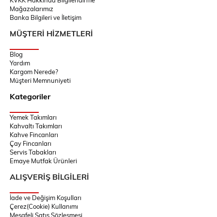
KVKK Hakkında Bilgilendirme
Mağazalarımız
Banka Bilgileri ve İletişim
MÜŞTERİ HİZMETLERİ
Blog
Yardım
Kargom Nerede?
Müşteri Memnuniyeti
Kategoriler
Yemek Takımları
Kahvaltı Takımları
Kahve Fincanları
Çay Fincanları
Servis Tabakları
Emaye Mutfak Ürünleri
ALIŞVERİŞ BİLGİLERİ
İade ve Değişim Koşulları
Çerez(Cookie) Kullanımı
Mesafeli Satış Sözleşmesi