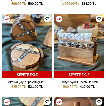
599,00 TL
500,00 TL
1.000,00 TL
834,00 TL
%17
%17
SEPETE EKLE
SEPETE EKLE
Akasya Çay-Kupa Altlığı 4'Lü
Akasya Ayaklı Peçetelik 19cm
625,00 TL
521,00 TL
500,00 TL
417,00 TL
%17
%17