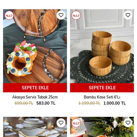
%17
%17
SEPETE EKLE
SEPETE EKLE
Akasya Servis Tabak 25cm
Bambu Kase Seti 6'Lı
699,00 TL
583,00 TL
1.199,00 TL
1.000,00 TL
%17