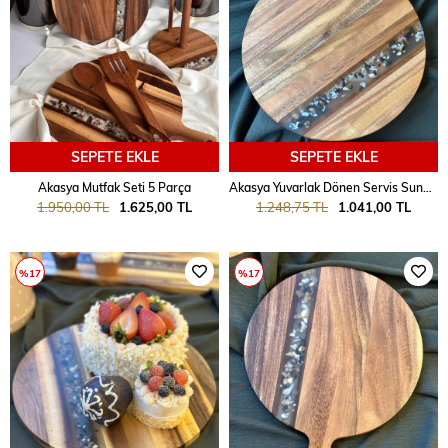
SEPETE EKLE
SEPETE EKLE
Akasya Mutfak Seti 5 Parça
Akasya Yuvarlak Dönen Servis Sunum 30 cm
1.950,00 TL
1.625,00 TL
1.248,75 TL
1.041,00 TL
%17
%17