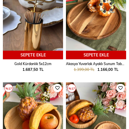
SEPETE EKLE
SEPETE EKLE
Gold Kürdanlık 5x12cm
Akasya Yuvarlak Ayaklı Sunum Tabak 32cm
1.687,50 TL
1.399,00 TL
1.166,00 TL
%17
%17