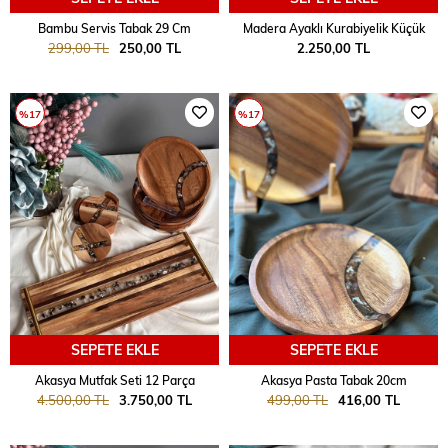
Bambu Servis Tabak 29 Cm
Madera Ayaklı Kurabiyelik Küçük
299,00 TL
250,00 TL
2.250,00 TL
%17
%17
SEPETE EKLE
SEPETE EKLE
Akasya Mutfak Seti 12 Parça
Akasya Pasta Tabak 20cm
4.500,00 TL
3.750,00 TL
499,00 TL
416,00 TL