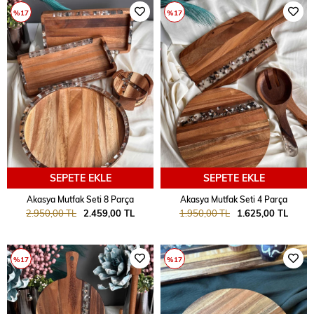
%17
%17
SEPETE EKLE
SEPETE EKLE
Akasya Mutfak Seti 8 Parça
Akasya Mutfak Seti 4 Parça
2.950,00 TL
2.459,00 TL
1.950,00 TL
1.625,00 TL
%17
%17