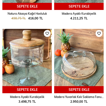
SEPETE EKLE
SEPETE EKLE
Natura Akasya Kağıt Havluluk
Madera Ayaklı Kurabiyelik
498,75 TL
416,00 TL
4.211,25 TL
SEPETE EKLE
SEPETE EKLE
Madera Ayaklı Kurabiyelik
Madera Yuvarlak Kek Saklama Fanusu
3.498,75 TL
2.950,00 TL