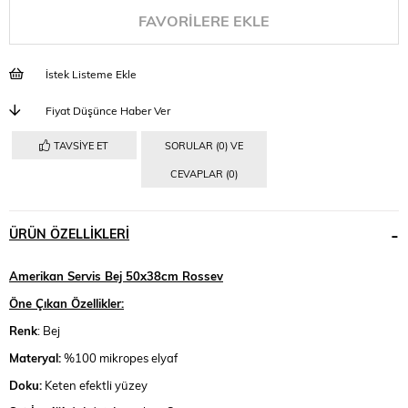
FAVORILERE EKLE
İstek Listeme Ekle
Fiyat Düşünce Haber Ver
TAVSIYE ET
SORULAR (0) VE
CEVAPLAR (0)
ÜRÜN ÖZELLIKLERI
Amerikan Servis Bej 50x38cm Rossev
Öne Çıkan Özellikler:
Renk
: Bej
Materyal:
%100 mikropes elyaf
Doku:
Keten efektli yüzey