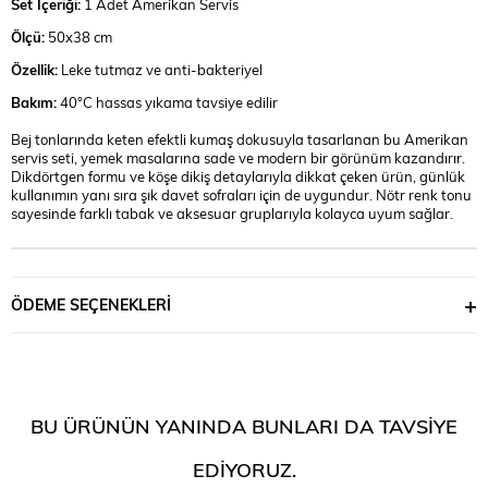
Set İçeriği:
1 Adet Amerikan Servis
Ölçü:
50x38 cm
Özellik:
Leke tutmaz ve anti-bakteriyel
Bakım:
40°C hassas yıkama tavsiye edilir
Bej tonlarında keten efektli kumaş dokusuyla tasarlanan bu Amerikan
servis seti, yemek masalarına sade ve modern bir görünüm kazandırır.
Dikdörtgen formu ve köşe dikiş detaylarıyla dikkat çeken ürün, günlük
kullanımın yanı sıra şık davet sofraları için de uygundur. Nötr renk tonu
sayesinde farklı tabak ve aksesuar gruplarıyla kolayca uyum sağlar.
ÖDEME SEÇENEKLERI
BU ÜRÜNÜN YANINDA BUNLARI DA TAVSIYE
EDIYORUZ.