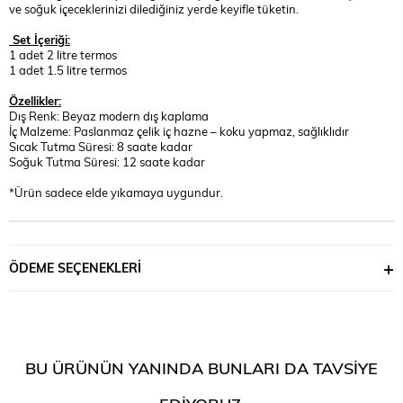
ve soğuk içeceklerinizi dilediğiniz yerde keyifle tüketin.
Set İçeriği:
1 adet 2 litre termos
1 adet 1.5 litre termos
Özellikler:
Dış Renk: Beyaz modern dış kaplama
İç Malzeme: Paslanmaz çelik iç hazne – koku yapmaz, sağlıklıdır
Sıcak Tutma Süresi: 8 saate kadar
Soğuk Tutma Süresi: 12 saate kadar
*Ürün sadece elde yıkamaya uygundur.
ÖDEME SEÇENEKLERI
BU ÜRÜNÜN YANINDA BUNLARI DA TAVSIYE