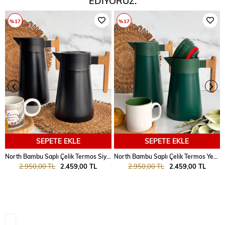
EDIYORUZ.
%17
%17
SEPETE EKLE
SEPETE EKLE
North Bambu Saplı Çelik Termos Siyah 2'Li
North Bambu Saplı Çelik Termos Yeşil 2'Li
2.950,00 TL
2.459,00 TL
2.950,00 TL
2.459,00 TL