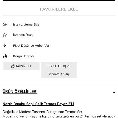
FAVORILERE EKLE
İstek Listeme Ekle
İndirimli Ürün
Fiyat Düşünce Haber Ver
Kargo Bedava
TAVSIYE ET
SORULAR (0) VE
CEVAPLAR (0)
ÜRÜN ÖZELLIKLERI
North Bambu Saplı Çelik Termos Beyaz 2'Li
Doğallıkla Modern Tasarımı Buluşturan Termos Seti
Modernliği ve fonksiyonelliği bir araya getiren bu 2'li termos setiyle sıcak