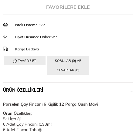
FAVORILERE EKLE
İstek Listeme Ekle
Fiyat Düşünce Haber Ver
Kargo Bedava
TAVSIYE ET
SORULAR (0) VE
CEVAPLAR (0)
ÜRÜN ÖZELLIKLERI
Porselen Çay Fincanı 6 Kişilik 12 Parça Qush Mavi
Ürün Özellikleri:
Set İçeriği:
6 Adet Çay Fincanı (190ml)
6 Adet Fincan Tabağı