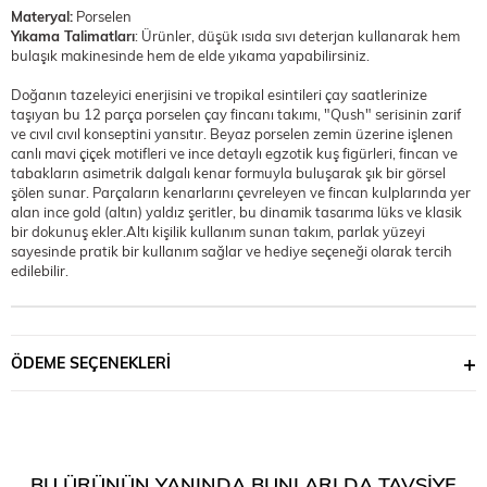
Materyal:
Porselen
Yıkama Talimatları
: Ürünler, düşük ısıda sıvı deterjan kullanarak hem
bulaşık makinesinde hem de elde yıkama yapabilirsiniz.
Doğanın tazeleyici enerjisini ve tropikal esintileri çay saatlerinize
taşıyan bu 12 parça porselen çay fincanı takımı, "Qush" serisinin zarif
ve cıvıl cıvıl konseptini yansıtır. Beyaz porselen zemin üzerine işlenen
canlı mavi çiçek motifleri ve ince detaylı egzotik kuş figürleri, fincan ve
tabakların asimetrik dalgalı kenar formuyla buluşarak şık bir görsel
şölen sunar. Parçaların kenarlarını çevreleyen ve fincan kulplarında yer
alan ince gold (altın) yaldız şeritler, bu dinamik tasarıma lüks ve klasik
bir dokunuş ekler.Altı kişilik kullanım sunan takım, parlak yüzeyi
sayesinde pratik bir kullanım sağlar ve hediye seçeneği olarak tercih
edilebilir.
ÖDEME SEÇENEKLERI
BU ÜRÜNÜN YANINDA BUNLARI DA TAVSIYE